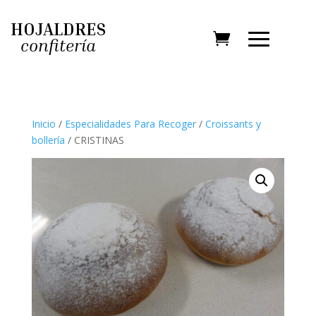
HOJALDRES
confitería
Inicio
/
Especialidades Para Recoger
/
Croissants y
bollería
/ CRISTINAS