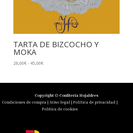
TARTA DE BIZCOCHO Y
MOKA
Rango
26,00
€
-
45,00
€
de
precios:
desde
26,00€
Copyright © Confitería Hojaldres
hasta
Condiciones de compra
|
Aviso legal
|
Política de privacidad
|
45,00€
Politica de cookies