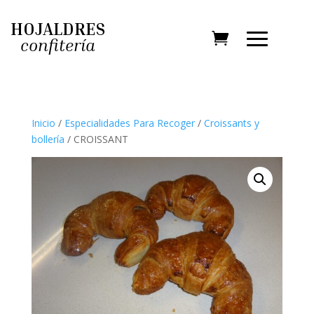
HOJALDRES
confitería
Inicio
/
Especialidades Para Recoger
/
Croissants y
bollería
/ CROISSANT